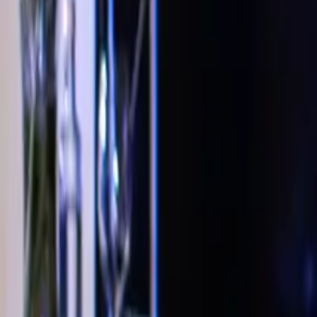
Kairam Cabral
Palestras
Treinamentos
Sobre
Conteúdo
Solicitar proposta